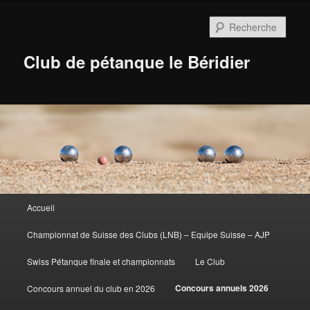
Aller
au
Rech
contenu
principal
Club de pétanque le Béridier
Menu
Accueil
principal
Championnat de Suisse des Clubs (LNB) – Equipe Suisse – AJP
Swiss Pétanque finale et championnats
Le Club
Concours annuels 2026
Concours annuel du club en 2026